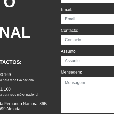
TO
Email:
ONAL
Contacto:
Assunto:
TACTOS:
Mensagem:
90 169
 para rede fixa nacional
11 100
 para rede móvel nacional
da Fernando Namora, 86B
599 Almada