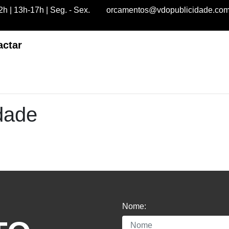
h | 13h-17h | Seg. - Sex.
orcamentos@vdopublicidade.co
actar
dade
Nome: