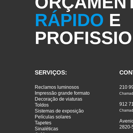
ORÇAMEN
RÁPIDO
E
PROFISSI
SERVIÇOS:
CON
reclamos luminosos
210 9
impressão grande formato
Chamada
decoração de viaturas
912 7
toldos
sistemas de exposição
Chamada
películas solares
Aveni
tapetes
2820-
sinaléticas